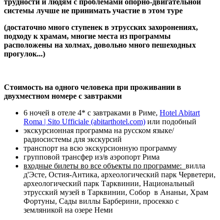
трудности и людям с проблемами опорно-двигательной
системы лучше не принимать участие в этом туре
(достаточно много ступенек в этрусских захоронениях,
подходу к храмам, многие места из программы
расположены на холмах, довольно много пешеходных
прогулок...)
Стоимость на одного человека при проживании в
двухместном номере с завтракми
6 ночей в отеле 4* с завтраками в Риме,
Hotel Abitart
Roma | Sito Ufficiale (abitarthotel.com)
или подобный
экскурсионная программа на русском языке/
радиосистемы для экскурсий
транспорт на всю экскурсионную программу
групповой трансфер из/в аэропорт Рима
входные билеты во все объекты по программе:
вилла
д'Эсте, Остия-Антика, археологический парк Черветери,
археологический парк Тарквинии, Национальный
этрусский музей в Тарквинии, Собор в Ананьи, Храм
Фортуны, Сады виллы Барберини, просекко с
земляникой на озере Неми