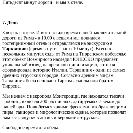
Пятьдесят минут дороги - и мы в отеле.
7. День
Завтрак в отеле. И вот настало время нашей заключительной
дороги из Рима - в 10.00 с вещами мы покидаем
гостеприимный отель и отправляемся на экскурсию в
Тарквинию
(время в пути – час и 10 минут). Всего в
нескольких минутах езды от Рима на Тирренском побережье
этот объект Всемирного наследия ЮНЕСКО предлагает
уникальный взгляд на древнюю цивилизацию, которая
сформировала историю Италии. Тарквиния - один из самых
древних этрусских городов. Согласно древним мифам,
Тарквиния была основана Тарком - сыном или братом
Тиррена.
Мы начнём с некрополя Монтероцци, где находятся тысячи
гробниц, включая 200 расписных, датируемых 7 веком до
нашей эры. Полюбуемся яркими фресками, изображающими
пиры, танцоров и мифологические сцены, которые позволят
нам «заглянуть» в жизнь и верования этрусков.
Свободное время для обеда.