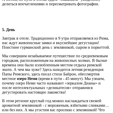
делиться впечатлениями и пересматривать фотографии.
5. День
Завтрак в отеле. Традиционно в 9 утра отправляемся из Рима,
нас ждут живописные замки и вкуснейшие дегустации!
Поистине гурманский день с земляникой, сыром и поркеттой.
Мы совершим незабываемое путешествие по средневековым
городкам, расположенным на живописных холмах. В былые
времена они были излюбленным местом отдыха римской
знати. А чем мы хуже? Здесь находится летняя резиденция
Папы Римского, здесь писал стихи Байрон, обессмертив
местное
озеро Неми
(время в пути - 45 минут). Мы узнаем,
почему озеро Неми часто называют «зеркалом Дианы» и
после интеллектуальных «деликатесов» отправимся
дегустировать настоящие лакомства!
В этом регионе круглый год можно наслаждаться свежей
ароматной земляникой - с мороженым, взбитыми сливками…
или без них. А мы угостим вас просекко с земляникой! Что