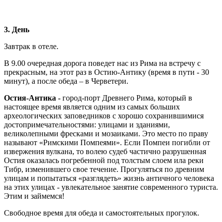
3. День
Завтрак в отеле.
В 9.00 очередная дорога поведет нас из Рима на встречу с
прекрасным, на этот раз в Остию-Антику (время в пути - 30
минут), а после обеда – в Черветери.
Остия-Антика -
город-порт Древнего Рима, который в
настоящее время является одним из самых больших
археологических заповедников с хорошо сохранившимися
достопримечательностями: улицами и зданиями,
великолепными фресками и мозаиками. Это место по праву
называют «Римскими Помпеями». Если Помпеи погибли от
извержения вулкана, то волею судеб частично разрушенная
Остия оказалась погребенной под толстым слоем ила реки
Тибр, изменившего свое течение. Прогуляться по древним
улицам и попытаться «разглядеть» жизнь античного человека
на этих улицах - увлекательное занятие современного туриста.
Этим и займемся!
Cвободное время для обеда и самостоятельных прогулок.