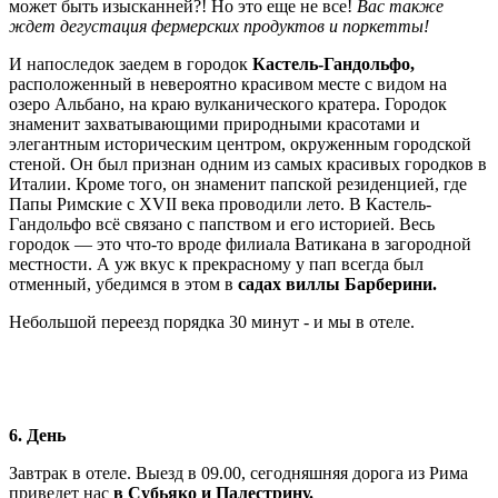
может быть изысканней?! Но это еще не все!
Вас также
ждет дегустация фермерских продуктов и поркетты!
И напоследок заедем в городок
Кастель-Гандольфо,
расположенный в невероятно красивом месте с видом на
озеро Альбано, на краю вулканического кратера. Городок
знаменит захватывающими природными красотами и
элегантным историческим центром, окруженным городской
стеной. Он был признан одним из самых красивых городков в
Италии. Кроме того, он знаменит папской резиденцией, где
Папы Римские с XVII века проводили лето. В Кастель-
Гандольфо всё связано с папством и его историей. Весь
городок — это что-то вроде филиала Ватикана в загородной
местности. А уж вкус к прекрасному у пап всегда был
отменный, убедимся в этом в
садах виллы Барберини.
Небольшой переезд порядка 30 минут - и мы в отеле.
6. День
Завтрак в отеле. Выезд в 09.00, сегодняшняя дорога из Рима
приведет нас
в Субьяко и Палестрину.