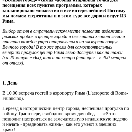
посещения всех пунктов программы, которых
запланировано множество и все интереснейшие!
Поэтому
мы ломаем стереотипы и в этом туре все дороги ведут ИЗ
Рима.
Выбор отеля в стратегическом месте позволит избежать
римских пробок в центре города и без лишних хлопот легко и
приятно каждое утро отправляться на экскурсии вокруг
Вечного города! В то же время для самостоятельных
вечерних прогулок центр Рима легко доступен как на такси
(са.20 минут езды), так и на метро (станция – в 400 метрах
от отеля).
1. День
В 10.00
встреча гостей в аэропорту Рима (L'aeroporto di Roma-
Fiumicino).
Переезд в исторический центр города, неспешная прогулка по
району Трастевере, свободное время для обеда – всё это
позволит настроиться на замечательную итальянскую неделю
и начать «праздновать жизнь», как это умеют в здешних
краях!