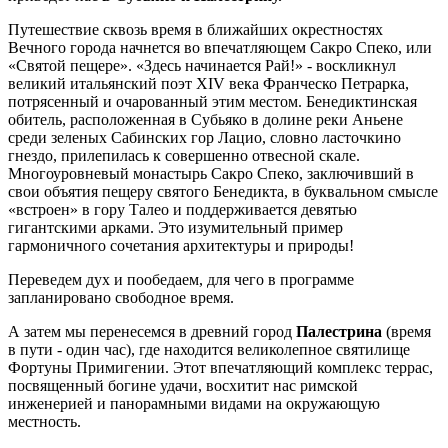
Путешествие сквозь время в ближайших окрестностях
Вечного города начнется во впечатляющем Сакро Спеко, или
«Святой пещере». «Здесь начинается Рай!» - воскликнул
великий итальянский поэт XIV века Франческо Петрарка,
потрясенный и очарованный этим местом. Бенедиктинская
обитель, расположенная в Субьяко в долине реки Аньене
среди зеленых Сабинских гор Лацио, словно ласточкино
гнездо, прилепилась к совершенно отвесной скале.
Многоуровневый монастырь Сакро Спеко, заключивший в
свои объятия пещеру святого Бенедикта, в буквальном смысле
«встроен» в гору Талео и поддерживается девятью
гигантскими арками. Это изумительный пример
гармоничного сочетания архитектуры и природы!
Переведем дух и пообедаем, для чего в программе
запланировано свободное время.
А затем мы перенесемся в древний город
Палестрина
(время
в пути - один час), где находится великолепное святилище
Фортуны Примигении. Этот впечатляющий комплекс террас,
посвященный богине удачи, восхитит нас римской
инженерией и панорамными видами на окружающую
местность.