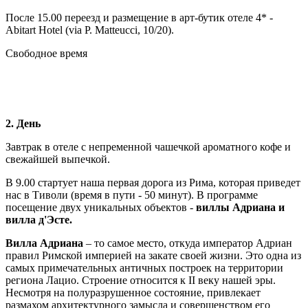
После 15.00 переезд и размещение в арт-бутик отеле 4* -
Abitart Hotel (via P. Matteucci, 10/20).
Свободное время
2. День
Завтрак в отеле с непременной чашечкой ароматного кофе и
свежайшей выпечкой.
В 9.00 стартует наша первая дорога из Рима, которая приведет
нас в Тиволи (время в пути - 50 минут). В программе
посещение двух уникальных объектов -
виллы Адриана и
вилла д'Эсте.
Вилла Адриана
– то самое место, откуда император Адриан
правил Римской империей на закате своей жизни. Это одна из
самых примечательных античных построек на территории
региона Лацио. Строение относится к II веку нашей эры.
Несмотря на полуразрушенное состояние, привлекает
размахом архитектурного замысла и совершенством его