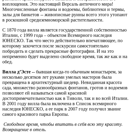
воплощения. Это настоящий Версаль античного мира!
Многочисленные фонтаны и водоемы, библиотеки и термы,
залы для банкетов -- живописные руины всего этого утопают
в роскошной средиземноморской растительности.
С 1870 года вилла является государственной собственностью
Италии, с 1999 года – объектом Всемирного наследия
ЮНЕСКО. Так что место действительно впечатляющее, по
которому захочется после экскурсии самостоятельно
побродить и сделать прекрасные фотографии. И на это
непременно будет выделено свободное время, так же как и на
обед.
Вилла д’Эсте --
бывшая когда-то обычным монастырем, за
несколько десятков лет руками умелых мастеров была
превращена в архитектурный шедевр. Невиданная красота
сада, множество разнообразных фонтанов, гротов и водоемов
позволяют ей называться самой красивой
достопримечательностью как в Тиволи, так и во всей Италии.
В 2001 году вилла была включена в Список всемирного
наследия ЮНЕСКО, а ее парк в 2007 году получил звание
самого красивого парка Европы.
Свободное время, чтобы впитать в себя всю эту красоту.
Возвращение в отель.