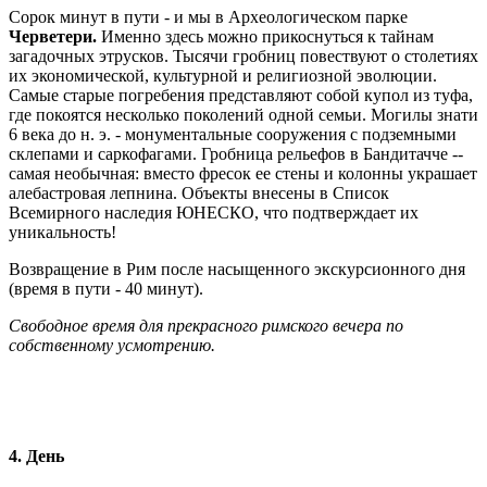
Сорок минут в пути - и мы в Археологическом парке
Черветери.
Именно здесь можно прикоснуться к тайнам
загадочных этрусков. Тысячи гробниц повествуют о столетиях
их экономической, культурной и религиозной эволюции.
Самые старые погребения представляют собой купол из туфа,
где покоятся несколько поколений одной семьи. Могилы знати
6 века до н. э. - монументальные сооружения с подземными
склепами и саркофагами. Гробница рельефов в Бандитачче --
самая необычная: вместо фресок ее стены и колонны украшает
алебастровая лепнина. Объекты внесены в Список
Всемирного наследия ЮНЕСКО, что подтверждает их
уникальность!
Возвращение в Рим после насыщенного экскурсионного дня
(время в пути - 40 минут).
Свободное время для прекрасного римского вечера по
собственному усмотрению.
4. День