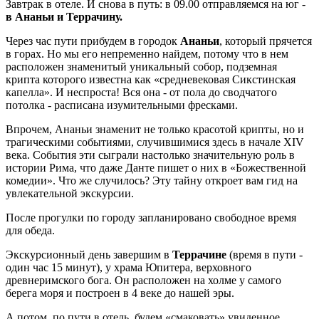
Завтрак в отеле. И снова в путь: в 09.00 отправляемся на юг -
в Ананьи и Террачину.
Через час пути прибудем в городок
Ананьи
, который прячется
в горах. Но мы его непременно найдем, потому что в нем
расположен знаменитый уникальный собор, подземная
крипта которого известна как «средневековая Сикстинская
капелла». И неспроста! Вся она - от пола до сводчатого
потолка - расписана изумительными фресками.
Впрочем, Ананьи знаменит не только красотой крипты, но и
трагическими событиями, случившимися здесь в начале XIV
века. События эти сыграли настолько значительную роль в
истории Рима, что даже Данте пишет о них в «Божественной
комедии». Что же случилось? Эту тайну откроет вам гид на
увлекательной экскурсии.
После прогулки по городу запланировано свободное время
для обеда.
Экскурсионный день завершим в
Террачине
(время в пути -
один час 15 минут), у храма Юпитера, верховного
древнеримского бога. Он расположен на холме у самого
берега моря и построен в 4 веке до нашей эры.
А потом, по пути в отель, будем «смаковать» увиденное,