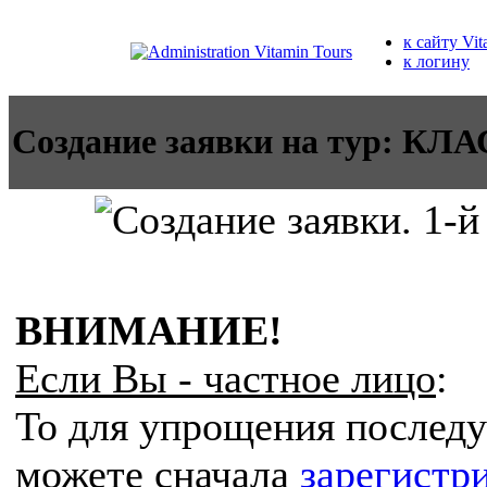
к сайту Vit
к логину
Создание заявки на тур:
ВНИМАНИЕ!
Если Вы - частное лицо
:
То для упрощения послед
можете сначала
зарегистр