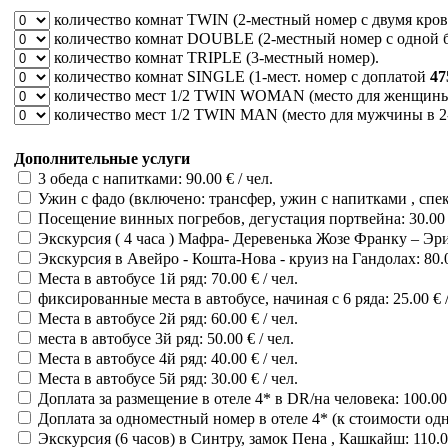
количество комнат
TWIN
(2-местный номер с двумя кров
количество комнат
DOUBLE
(2-местный номер с одной 
количество комнат
TRIPLE
(3-местный номер).
количество комнат
SINGLE
(1-мест. номер c доплатой
47
количество мест
1/2 TWIN WOMAN
(место для женщины 
количество мест
1/2 TWIN MAN
(место для мужчины в 2-
Дополнительные услуги
3 обеда с напитками: 90.00 € / чел.
Ужин с фадо (включено: трансфер, ужин с напитками , спект
Посещение винных погребов, дегустация портвейна: 30.00 €
Экскурсия ( 4 часа ) Мафра- Деревенька Жозе Франку – Эрис
Экскурсия в Авейро - Кошта-Нова - круиз на Гандолах: 80.00
Места в автобусе 1й ряд: 70.00 € / чел.
фиксированные места в автобусе, начиная с 6 ряда: 25.00 € /
Места в автобусе 2й ряд: 60.00 € / чел.
места в автобусе 3й ряд: 50.00 € / чел.
Места в автобусе 4й ряд: 40.00 € / чел.
Места в автобусе 5й ряд: 30.00 € / чел.
Доплата за размещение в отеле 4* в DR/на человека: 100.00 
Доплата за одноместный номер в отеле 4* (к стоимости одно
Экскурсия (6 часов) в Синтру, замок Пена , Кашкайш: 110.00