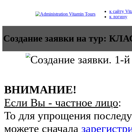
к сайту Vit
к логину
Создание заявки на тур:
ВНИМАНИЕ!
Если Вы - частное лицо
:
То для упрощения послед
можете сначала
зарегистр