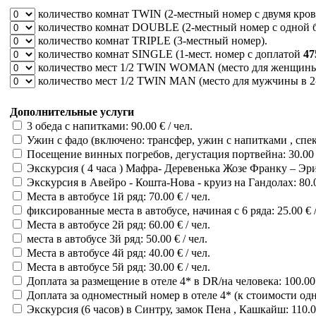
количество комнат
TWIN
(2-местный номер с двумя кров
количество комнат
DOUBLE
(2-местный номер с одной 
количество комнат
TRIPLE
(3-местный номер).
количество комнат
SINGLE
(1-мест. номер c доплатой
47
количество мест
1/2 TWIN WOMAN
(место для женщины 
количество мест
1/2 TWIN MAN
(место для мужчины в 2-
Дополнительные услуги
3 обеда с напитками: 90.00 € / чел.
Ужин с фадо (включено: трансфер, ужин с напитками , спект
Посещение винных погребов, дегустация портвейна: 30.00 €
Экскурсия ( 4 часа ) Мафра- Деревенька Жозе Франку – Эрис
Экскурсия в Авейро - Кошта-Нова - круиз на Гандолах: 80.00
Места в автобусе 1й ряд: 70.00 € / чел.
фиксированные места в автобусе, начиная с 6 ряда: 25.00 € /
Места в автобусе 2й ряд: 60.00 € / чел.
места в автобусе 3й ряд: 50.00 € / чел.
Места в автобусе 4й ряд: 40.00 € / чел.
Места в автобусе 5й ряд: 30.00 € / чел.
Доплата за размещение в отеле 4* в DR/на человека: 100.00 
Доплата за одноместный номер в отеле 4* (к стоимости одно
Экскурсия (6 часов) в Синтру, замок Пена , Кашкайш: 110.00