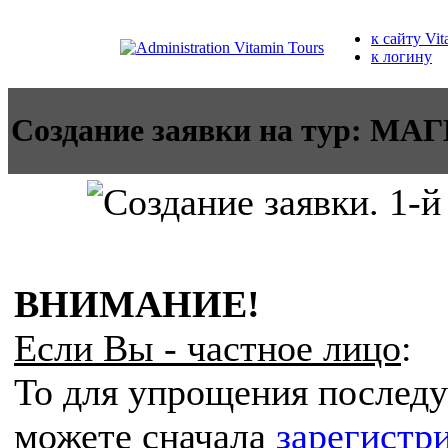
к сайту Vit
к логину
Создание заявки на тур:
ВНИМАНИЕ!
Если Вы - частное лицо
:
То для упрощения послед
можете сначала
зарегистр