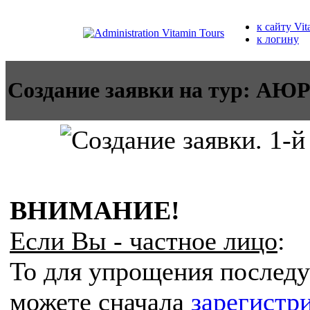
к сайту Vit
к логину
Создание заявки на тур:
ВНИМАНИЕ!
Если Вы - частное лицо
:
То для упрощения послед
можете сначала
зарегистр