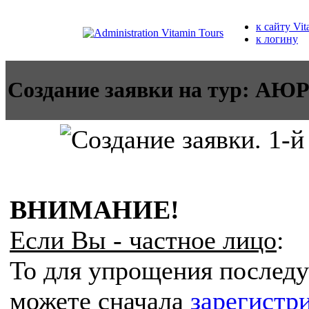
к сайту Vit
к логину
Создание заявки на тур:
ВНИМАНИЕ!
Если Вы - частное лицо
:
То для упрощения послед
можете сначала
зарегистр