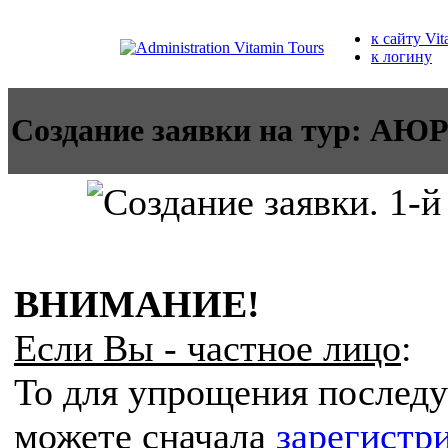
к сайту Vit
к логину
Создание заявки на тур:
ВНИМАНИЕ!
Если Вы - частное лицо
:
То для упрощения послед
можете сначала
зарегистр